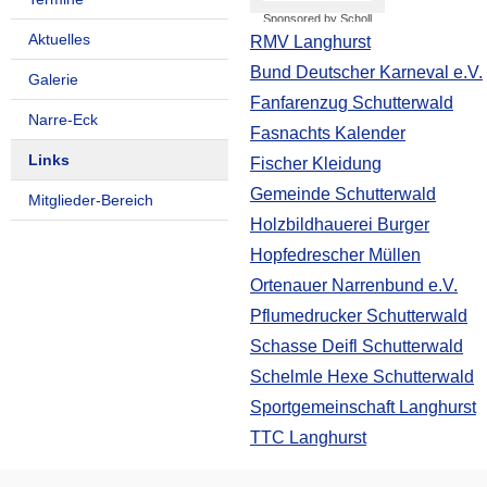
Sponsored by Scholl
Communications AG
Aktuelles
RMV Langhurst
Bund Deutscher Karneval e.V.
Galerie
Fanfarenzug Schutterwald
Narre-Eck
Fasnachts Kalender
Links
Fischer Kleidung
Gemeinde Schutterwald
Mitglieder-Bereich
Holzbildhauerei Burger
Hopfedrescher Müllen
Ortenauer Narrenbund e.V.
Pflumedrucker Schutterwald
Schasse Deifl Schutterwald
Schelmle Hexe Schutterwald
Sportgemeinschaft Langhurst
TTC Langhurst